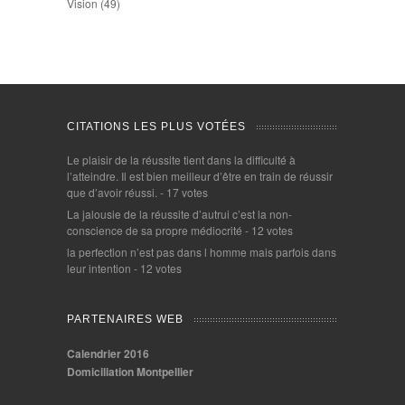
Vision
(49)
CITATIONS LES PLUS VOTÉES
Le plaisir de la réussite tient dans la difficulté à
l’atteindre. Il est bien meilleur d’être en train de réussir
que d’avoir réussi.
- 17 votes
La jalousie de la réussite d’autrui c’est la non-
conscience de sa propre médiocrité
- 12 votes
la perfection n’est pas dans l homme mais parfois dans
leur intention
- 12 votes
PARTENAIRES WEB
Calendrier 2016
Domiciliation Montpellier