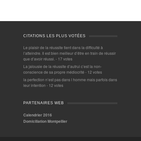
CITATIONS LES PLUS VOTÉES
Le plaisir de la réussite tient dans la difficulté à
l’atteindre. Il est bien meilleur d’être en train de réussir
que d’avoir réussi.
- 17 votes
La jalousie de la réussite d’autrui c’est la non-
conscience de sa propre médiocrité
- 12 votes
la perfection n’est pas dans l homme mais parfois dans
leur intention
- 12 votes
PARTENAIRES WEB
Calendrier 2016
Domiciliation Montpellier