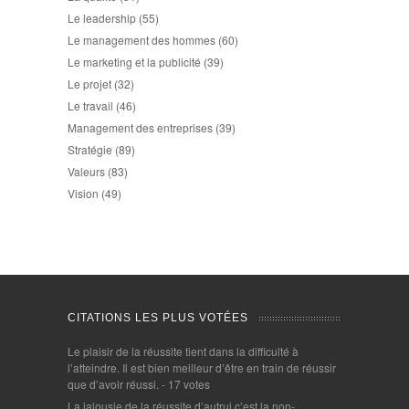
Le leadership
(55)
Le management des hommes
(60)
Le marketing et la publicité
(39)
Le projet
(32)
Le travail
(46)
Management des entreprises
(39)
Stratégie
(89)
Valeurs
(83)
Vision
(49)
CITATIONS LES PLUS VOTÉES
Le plaisir de la réussite tient dans la difficulté à
l’atteindre. Il est bien meilleur d’être en train de réussir
que d’avoir réussi.
- 17 votes
La jalousie de la réussite d’autrui c’est la non-