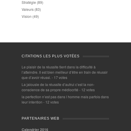
Stratégie
(89)
Valeurs
(83)
Vision
(49)
CITATIONS LES PLUS VOTÉES
Le plaisir de la réussite tient dans la difficulté à
l’atteindre. Il est bien meilleur d’être en train de réussir
que d’avoir réussi.
- 17 votes
La jalousie de la réussite d’autrui c’est la non-
conscience de sa propre médiocrité
- 12 votes
la perfection n’est pas dans l homme mais parfois dans
leur intention
- 12 votes
PARTENAIRES WEB
Calendrier 2016