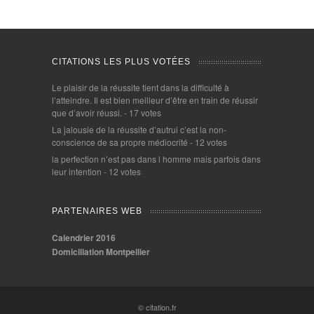
CITATIONS LES PLUS VOTÉES
Le plaisir de la réussite tient dans la difficulté à
l’atteindre. Il est bien meilleur d’être en train de réussir
que d’avoir réussi.
- 17 votes
La jalousie de la réussite d’autrui c’est la non-
conscience de sa propre médiocrité
- 12 votes
la perfection n’est pas dans l homme mais parfois dans
leur intention
- 12 votes
PARTENAIRES WEB
Calendrier 2016
Domiciliation Montpellier
© citation.fr