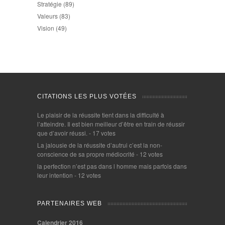
Stratégie
(89)
Valeurs
(83)
Vision
(49)
CITATIONS LES PLUS VOTÉES
Le plaisir de la réussite tient dans la difficulté à
l’atteindre. Il est bien meilleur d’être en train de réussir
que d’avoir réussi.
- 17 votes
La jalousie de la réussite d’autrui c’est la non-
conscience de sa propre médiocrité
- 12 votes
la perfection n’est pas dans l homme mais parfois dans
leur intention
- 12 votes
PARTENAIRES WEB
Calendrier 2016