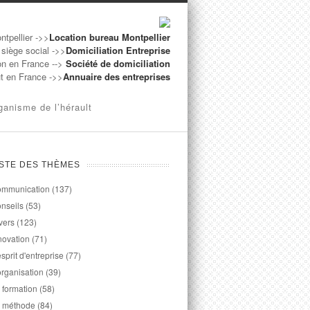
ntpellier ->>
Location bureau Montpellier
 siège social ->>
Domiciliation Entreprise
on en France -->
Société de domiciliation
ut en France ->>
Annuaire des entreprises
ganisme de l’hérault
ISTE DES THÈMES
mmunication
(137)
nseils
(53)
vers
(123)
novation
(71)
esprit d'entreprise
(77)
organisation
(39)
 formation
(58)
 méthode
(84)