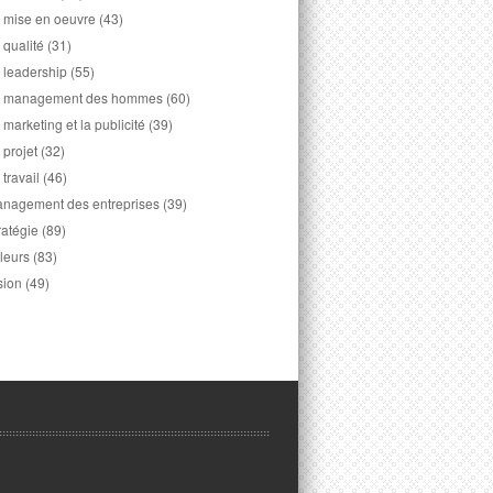
 mise en oeuvre
(43)
 qualité
(31)
 leadership
(55)
 management des hommes
(60)
 marketing et la publicité
(39)
 projet
(32)
 travail
(46)
nagement des entreprises
(39)
ratégie
(89)
leurs
(83)
sion
(49)