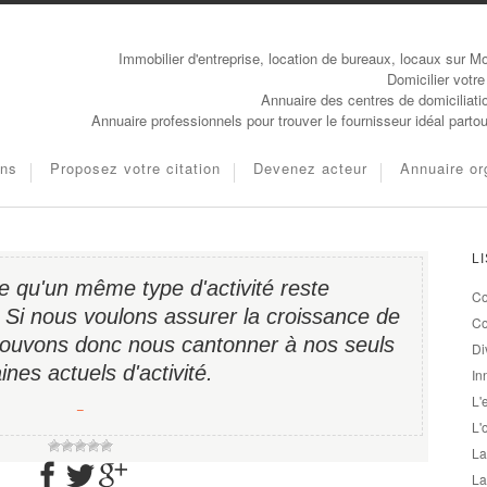
Immobilier d'entreprise, location de bureaux, locaux sur Mo
Domicilier votre
Annuaire des centres de domiciliati
Annuaire professionnels pour trouver le fournisseur idéal parto
ons
Proposez votre citation
Devenez acteur
Annuaire or
L
le qu'un même type d'activité reste
Co
 Si nous voulons assurer la croissance de
Co
pouvons donc nous cantonner à nos seuls
Di
nes actuels d'activité.
In
L'
−
L'
La
La