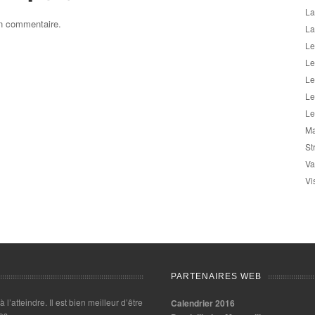
La
un commentaire.
La
Le
Le
Le
Le
Le
Ma
St
Va
Vi
PARTENAIRES WEB
 à l’atteindre. Il est bien meilleur d’être
Calendrier 2016
es