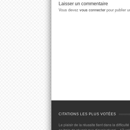
Laisser un commentaire
Vous devez
vous connecter
pour publier 
CITATIONS LES PLUS VOTÉES
Le plaisir de la réussite tient dans la difficulté
en train de réussir que d’avoir réussi.
- 17 vot