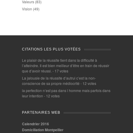
Valeurs
(83)
Vision
(49)
CITATIONS LES PLUS VOTÉES
Le plaisir de la réussite tient dans la difficulté à
l’atteindre. Il est bien meilleur d’être en train de réussir
que d’avoir réussi.
- 17 votes
La jalousie de la réussite d’autrui c’est la non-
conscience de sa propre médiocrité
- 12 votes
la perfection n’est pas dans l homme mais parfois dans
leur intention
- 12 votes
PARTENAIRES WEB
Calendrier 2016
Domiciliation Montpellier