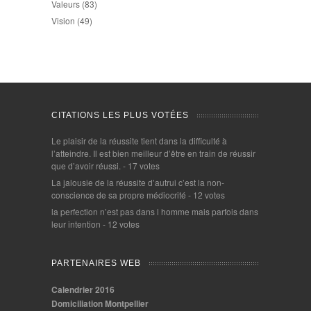
Valeurs
(83)
Vision
(49)
CITATIONS LES PLUS VOTÉES
Le plaisir de la réussite tient dans la difficulté à
l’atteindre. Il est bien meilleur d’être en train de réussir
que d’avoir réussi.
- 17 votes
La jalousie de la réussite d’autrui c’est la non-
conscience de sa propre médiocrité
- 12 votes
la perfection n’est pas dans l homme mais parfois dans
leur intention
- 12 votes
PARTENAIRES WEB
Calendrier 2016
Domiciliation Montpellier