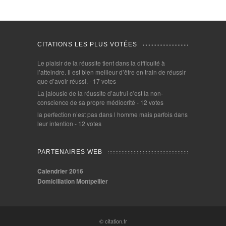
CITATIONS LES PLUS VOTÉES
Le plaisir de la réussite tient dans la difficulté à
l’atteindre. Il est bien meilleur d’être en train de réussir
que d’avoir réussi.
- 17 votes
La jalousie de la réussite d’autrui c’est la non-
conscience de sa propre médiocrité
- 12 votes
la perfection n’est pas dans l homme mais parfois dans
leur intention
- 12 votes
PARTENAIRES WEB
Calendrier 2016
Domiciliation Montpellier
© citation.fr