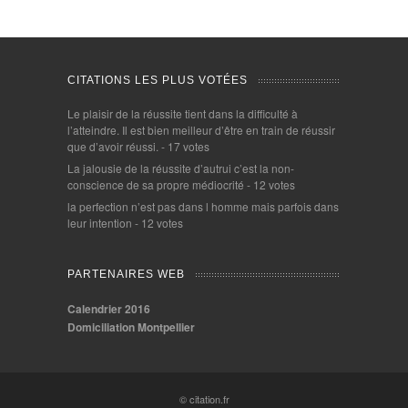
CITATIONS LES PLUS VOTÉES
Le plaisir de la réussite tient dans la difficulté à
l’atteindre. Il est bien meilleur d’être en train de réussir
que d’avoir réussi.
- 17 votes
La jalousie de la réussite d’autrui c’est la non-
conscience de sa propre médiocrité
- 12 votes
la perfection n’est pas dans l homme mais parfois dans
leur intention
- 12 votes
PARTENAIRES WEB
Calendrier 2016
Domiciliation Montpellier
© citation.fr