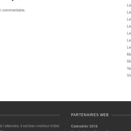
La
un commentaire.
La
Le
Le
Le
Le
Le
Ma
St
Va
Vi
PARTENAIRES WEB
 à l’atteindre. Il est bien meilleur d’être
Calendrier 2016
es