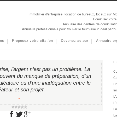
Immobilier d'entreprise, location de bureaux, locaux sur Mo
Domicilier votre
Annuaire des centres de domiciliati
Annuaire professionnels pour trouver le fournisseur idéal parto
ons
Proposez votre citation
Devenez acteur
Annuaire or
L
ise, l’argent n’est pas un problème. La
Co
s souvent du manque de préparation, d’un
Co
léatoire ou d’une inadéquation entre le
Di
éateur et son projet.
In
L'
−
L'
La
La