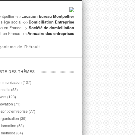
ntpellier ->>
Location bureau Montpellier
 siège social ->>
Domiciliation Entreprise
on en France -->
Société de domiciliation
ut en France ->>
Annuaire des entreprises
ganisme de l’hérault
ISTE DES THÈMES
mmunication
(137)
nseils
(53)
vers
(123)
novation
(71)
esprit d'entreprise
(77)
organisation
(39)
 formation
(58)
 méthode
(84)