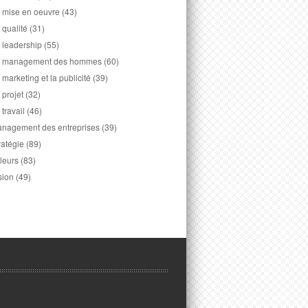
 mise en oeuvre
(43)
 qualité
(31)
 leadership
(55)
 management des hommes
(60)
 marketing et la publicité
(39)
 projet
(32)
 travail
(46)
nagement des entreprises
(39)
ratégie
(89)
leurs
(83)
sion
(49)