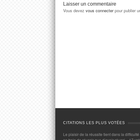
Laisser un commentaire
Vous devez
vous connecter
pour publier 
CITATIONS LES PLUS VOTÉES
Le plaisir de la réussite tient dans la difficulté
en train de réussir que d’avoir réussi.
- 17 vot