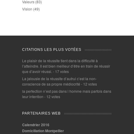
Valeurs
(83)
Vision
(49)
CITATIONS LES PLUS VOTÉES
Le plaisir de la réussite tient dans la difficulté à
l’atteindre. Il est bien meilleur d’être en train de réussir
que d’avoir réussi.
- 17 votes
La jalousie de la réussite d’autrui c’est la non-
conscience de sa propre médiocrité
- 12 votes
la perfection n’est pas dans l homme mais parfois dans
leur intention
- 12 votes
PARTENAIRES WEB
Calendrier 2016
Domiciliation Montpellier