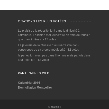
CITATIONS LES PLUS VOTÉES
Le plaisir de la réussite tient dans la difficulté à
l’atteindre. Il est bien meilleur d’être en train de réussir
que d’avoir réussi.
- 17 votes
La jalousie de la réussite d’autrui c’est la non-
conscience de sa propre médiocrité
- 12 votes
la perfection n’est pas dans l homme mais parfois dans
leur intention
- 12 votes
PARTENAIRES WEB
Calendrier 2016
Domiciliation Montpellier
© citation.fr