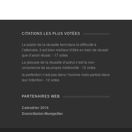
CITATIONS LES PLUS VOTÉES
Le plaisir de la réussite tient dans la difficulté à
l’atteindre. Il est bien meilleur d’être en train de réussir
que d’avoir réussi.
- 17 votes
La jalousie de la réussite d’autrui c’est la non-
conscience de sa propre médiocrité
- 12 votes
la perfection n’est pas dans l homme mais parfois dans
leur intention
- 12 votes
PARTENAIRES WEB
Calendrier 2016
Domiciliation Montpellier