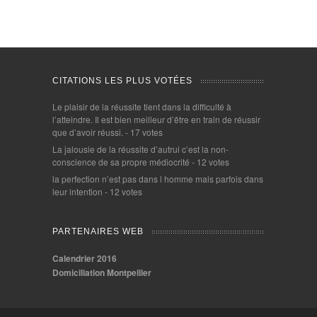
CITATIONS LES PLUS VOTÉES
Le plaisir de la réussite tient dans la difficulté à
l’atteindre. Il est bien meilleur d’être en train de réussir
que d’avoir réussi.
- 17 votes
La jalousie de la réussite d’autrui c’est la non-
conscience de sa propre médiocrité
- 12 votes
la perfection n’est pas dans l homme mais parfois dans
leur intention
- 12 votes
PARTENAIRES WEB
Calendrier 2016
Domiciliation Montpellier