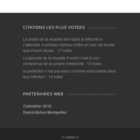
CITATIONS LES PLUS VOTÉES
Le plaisir de la réussite tient dans la difficulté à
l’atteindre. Il est bien meilleur d’être en train de réussir
que d’avoir réussi.
- 17 votes
La jalousie de la réussite d’autrui c’est la non-
conscience de sa propre médiocrité
- 12 votes
la perfection n’est pas dans l homme mais parfois dans
leur intention
- 12 votes
PARTENAIRES WEB
Calendrier 2016
Domiciliation Montpellier
© citation.fr