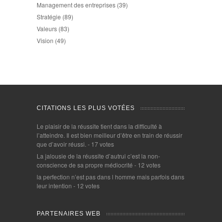
Management des entreprises
(39)
Stratégie
(89)
Valeurs
(83)
Vision
(49)
CITATIONS LES PLUS VOTÉES
Le plaisir de la réussite tient dans la difficulté à
l’atteindre. Il est bien meilleur d’être en train de réussir
que d’avoir réussi.
- 17 votes
La jalousie de la réussite d’autrui c’est la non-
conscience de sa propre médiocrité
- 12 votes
la perfection n’est pas dans l homme mais parfois dans
leur intention
- 12 votes
PARTENAIRES WEB