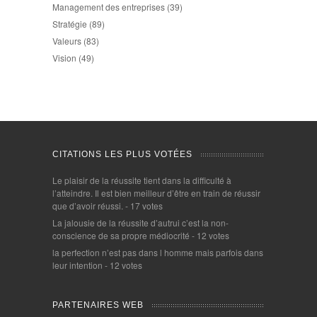
Management des entreprises
(39)
Stratégie
(89)
Valeurs
(83)
Vision
(49)
CITATIONS LES PLUS VOTÉES
Le plaisir de la réussite tient dans la difficulté à
l’atteindre. Il est bien meilleur d’être en train de réussir
que d’avoir réussi.
- 17 votes
La jalousie de la réussite d’autrui c’est la non-
conscience de sa propre médiocrité
- 12 votes
la perfection n’est pas dans l homme mais parfois dans
leur intention
- 12 votes
PARTENAIRES WEB