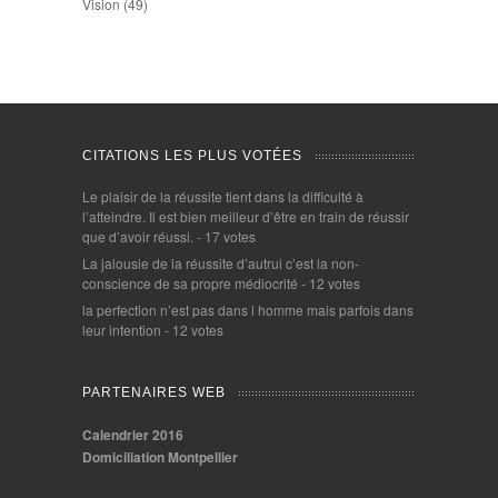
Vision
(49)
CITATIONS LES PLUS VOTÉES
Le plaisir de la réussite tient dans la difficulté à
l’atteindre. Il est bien meilleur d’être en train de réussir
que d’avoir réussi.
- 17 votes
La jalousie de la réussite d’autrui c’est la non-
conscience de sa propre médiocrité
- 12 votes
la perfection n’est pas dans l homme mais parfois dans
leur intention
- 12 votes
PARTENAIRES WEB
Calendrier 2016
Domiciliation Montpellier