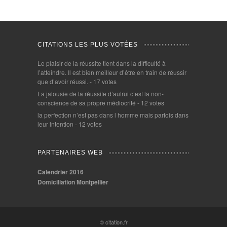
CITATIONS LES PLUS VOTÉES
Le plaisir de la réussite tient dans la difficulté à
l’atteindre. Il est bien meilleur d’être en train de réussir
que d’avoir réussi.
- 17 votes
La jalousie de la réussite d’autrui c’est la non-
conscience de sa propre médiocrité
- 12 votes
la perfection n’est pas dans l homme mais parfois dans
leur intention
- 12 votes
PARTENAIRES WEB
Calendrier 2016
Domiciliation Montpellier
© citation.fr