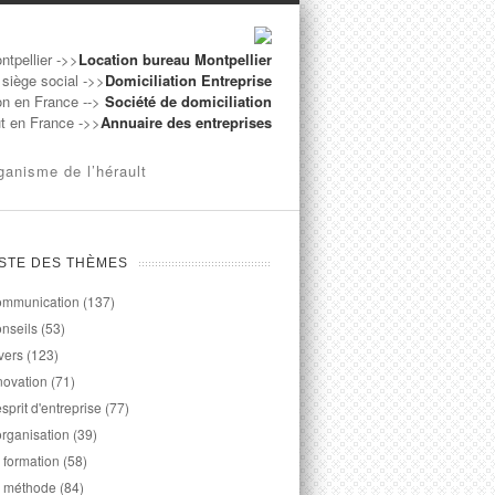
ntpellier ->>
Location bureau Montpellier
 siège social ->>
Domiciliation Entreprise
on en France -->
Société de domiciliation
ut en France ->>
Annuaire des entreprises
ganisme de l’hérault
ISTE DES THÈMES
mmunication
(137)
nseils
(53)
vers
(123)
novation
(71)
esprit d'entreprise
(77)
organisation
(39)
 formation
(58)
 méthode
(84)