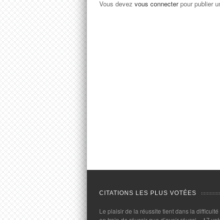
Vous devez
vous connecter
pour publier 
CITATIONS LES PLUS VOTÉES
Le plaisir de la réussite tient dans la difficulté
en train de réussir que d’avoir réussi.
- 17 vot