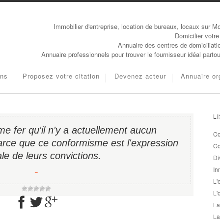
Immobilier d'entreprise, location de bureaux, locaux sur Mo
Domicilier votre
Annuaire des centres de domiciliati
Annuaire professionnels pour trouver le fournisseur idéal parto
ons
Proposez votre citation
Devenez acteur
Annuaire or
L
me fer qu'il n'y a actuellement aucun
Co
rce que ce conformisme est l'expression
Co
ale de leurs convictions.
Di
In
−
L'
L'
La
La