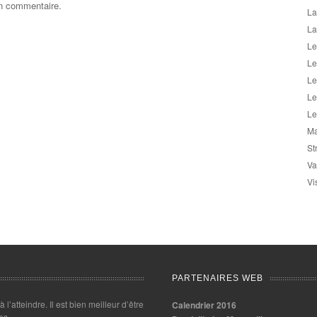
un commentaire.
La
La
Le
Le
Le
Le
Le
Ma
St
Va
Vi
PARTENAIRES WEB
 à l’atteindre. Il est bien meilleur d’être
Calendrier 2016
es