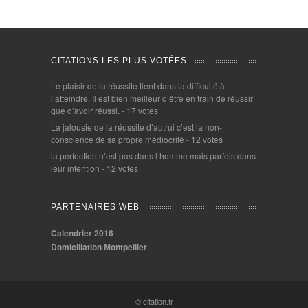
CITATIONS LES PLUS VOTÉES
Le plaisir de la réussite tient dans la difficulté à
l’atteindre. Il est bien meilleur d’être en train de réussir
que d’avoir réussi.
- 17 votes
La jalousie de la réussite d’autrui c’est la non-
conscience de sa propre médiocrité
- 12 votes
la perfection n’est pas dans l homme mais parfois dans
leur intention
- 12 votes
PARTENAIRES WEB
Calendrier 2016
Domiciliation Montpellier
© citation.fr