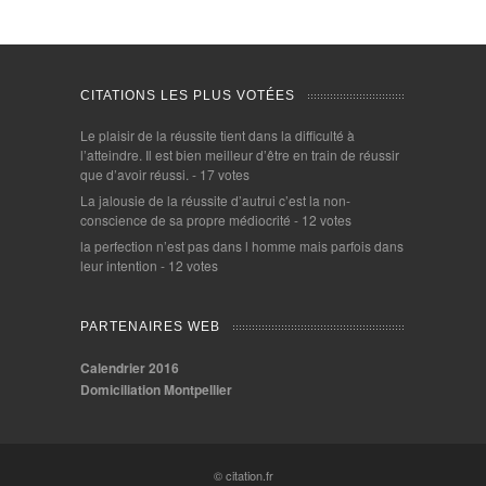
CITATIONS LES PLUS VOTÉES
Le plaisir de la réussite tient dans la difficulté à
l’atteindre. Il est bien meilleur d’être en train de réussir
que d’avoir réussi.
- 17 votes
La jalousie de la réussite d’autrui c’est la non-
conscience de sa propre médiocrité
- 12 votes
la perfection n’est pas dans l homme mais parfois dans
leur intention
- 12 votes
PARTENAIRES WEB
Calendrier 2016
Domiciliation Montpellier
© citation.fr