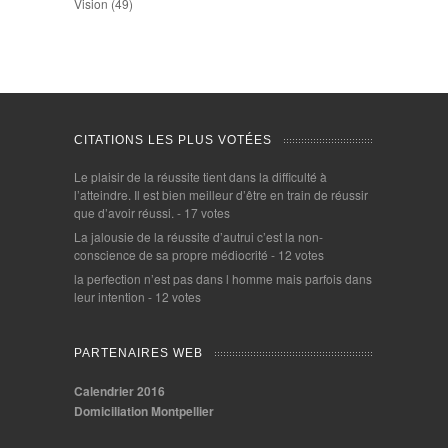
Vision
(49)
CITATIONS LES PLUS VOTÉES
Le plaisir de la réussite tient dans la difficulté à
l’atteindre. Il est bien meilleur d’être en train de réussir
que d’avoir réussi.
- 17 votes
La jalousie de la réussite d’autrui c’est la non-
conscience de sa propre médiocrité
- 12 votes
la perfection n’est pas dans l homme mais parfois dans
leur intention
- 12 votes
PARTENAIRES WEB
Calendrier 2016
Domiciliation Montpellier