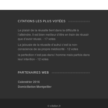
CITATIONS LES PLUS VOTÉES
Le plaisir de la réussite tient dans la difficulté à
l’atteindre. Il est bien meilleur d’être en train de réussir
que d’avoir réussi.
- 17 votes
La jalousie de la réussite d’autrui c’est la non-
conscience de sa propre médiocrité
- 12 votes
la perfection n’est pas dans l homme mais parfois dans
leur intention
- 12 votes
PARTENAIRES WEB
Calendrier 2016
Domiciliation Montpellier
© citation.fr