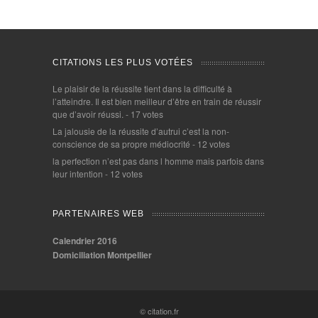
CITATIONS LES PLUS VOTÉES
Le plaisir de la réussite tient dans la difficulté à
l’atteindre. Il est bien meilleur d’être en train de réussir
que d’avoir réussi.
- 17 votes
La jalousie de la réussite d’autrui c’est la non-
conscience de sa propre médiocrité
- 12 votes
la perfection n’est pas dans l homme mais parfois dans
leur intention
- 12 votes
PARTENAIRES WEB
Calendrier 2016
Domiciliation Montpellier
© citation.fr