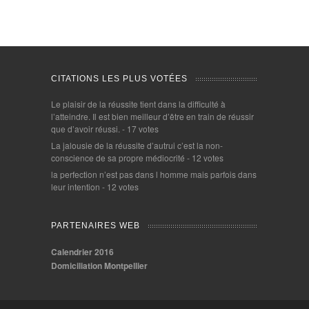
CITATIONS LES PLUS VOTÉES
Le plaisir de la réussite tient dans la difficulté à
l’atteindre. Il est bien meilleur d’être en train de réussir
que d’avoir réussi.
- 17 votes
La jalousie de la réussite d’autrui c’est la non-
conscience de sa propre médiocrité
- 12 votes
la perfection n’est pas dans l homme mais parfois dans
leur intention
- 12 votes
PARTENAIRES WEB
Calendrier 2016
Domiciliation Montpellier