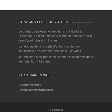
CITATIONS LES PLUS VOTÉES
Le plaisir de la réussite tient dans la difficulté à
l’atteindre. Il est bien meilleur d’être en train de réussir
que d’avoir réussi.
- 17 votes
La jalousie de la réussite d’autrui c’est la non-
conscience de sa propre médiocrité
- 12 votes
la perfection n’est pas dans l homme mais parfois dans
leur intention
- 12 votes
PARTENAIRES WEB
Calendrier 2016
Domiciliation Montpellier
© citation.fr