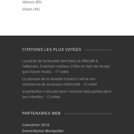
Valeurs
(83)
Vision
(49)
CITATIONS LES PLUS VOTÉES
Le plaisir de la réussite tient dans la difficulté à
l’atteindre. Il est bien meilleur d’être en train de réussir
que d’avoir réussi.
- 17 votes
La jalousie de la réussite d’autrui c’est la non-
conscience de sa propre médiocrité
- 12 votes
la perfection n’est pas dans l homme mais parfois dans
leur intention
- 12 votes
PARTENAIRES WEB
Calendrier 2016
Domiciliation Montpellier