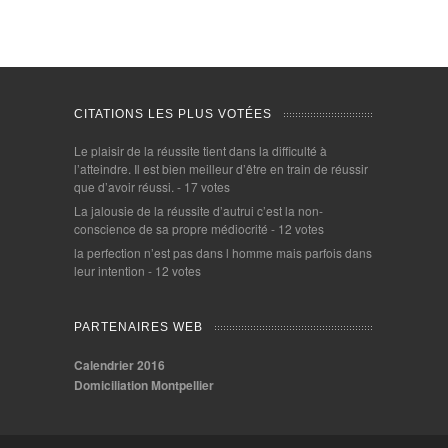
CITATIONS LES PLUS VOTÉES
Le plaisir de la réussite tient dans la difficulté à
l’atteindre. Il est bien meilleur d’être en train de réussir
que d’avoir réussi.
- 17 votes
La jalousie de la réussite d’autrui c’est la non-
conscience de sa propre médiocrité
- 12 votes
la perfection n’est pas dans l homme mais parfois dans
leur intention
- 12 votes
PARTENAIRES WEB
Calendrier 2016
Domiciliation Montpellier