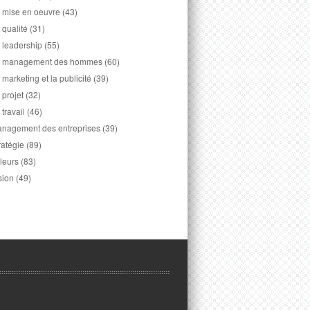
 mise en oeuvre
(43)
 qualité
(31)
 leadership
(55)
 management des hommes
(60)
 marketing et la publicité
(39)
 projet
(32)
 travail
(46)
nagement des entreprises
(39)
ratégie
(89)
leurs
(83)
sion
(49)