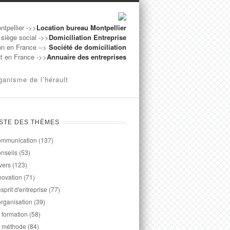
ntpellier ->>
Location bureau Montpellier
 siège social ->>
Domiciliation Entreprise
on en France -->
Société de domiciliation
ut en France ->>
Annuaire des entreprises
ganisme de l’hérault
ISTE DES THÈMES
mmunication
(137)
nseils
(53)
vers
(123)
novation
(71)
esprit d'entreprise
(77)
organisation
(39)
 formation
(58)
 méthode
(84)