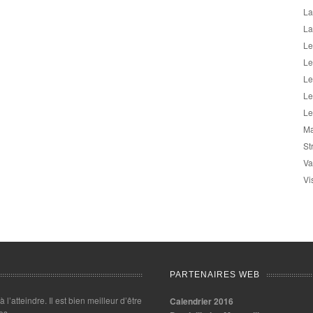
La
La
Le
Le
Le
Le
Le
Ma
St
Va
Vi
PARTENAIRES WEB
 à l’atteindre. Il est bien meilleur d’être
Calendrier 2016
es