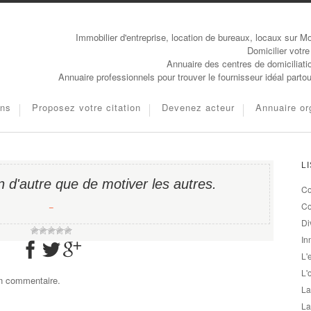
Immobilier d'entreprise, location de bureaux, locaux sur Mo
Domicilier votre
Annuaire des centres de domiciliati
Annuaire professionnels pour trouver le fournisseur idéal parto
ons
Proposez votre citation
Devenez acteur
Annuaire or
L
en d'autre que de motiver les autres.
Co
−
Co
Di
In
L'
L'
un commentaire.
La
La