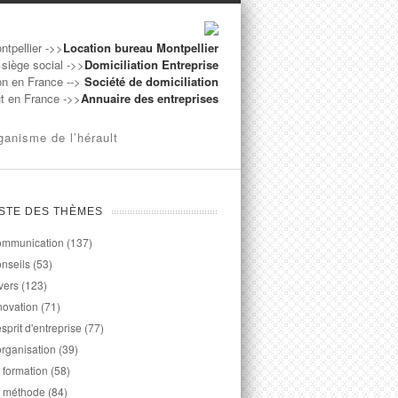
ntpellier ->>
Location bureau Montpellier
 siège social ->>
Domiciliation Entreprise
on en France -->
Société de domiciliation
ut en France ->>
Annuaire des entreprises
ganisme de l’hérault
ISTE DES THÈMES
mmunication
(137)
nseils
(53)
vers
(123)
novation
(71)
esprit d'entreprise
(77)
organisation
(39)
 formation
(58)
 méthode
(84)