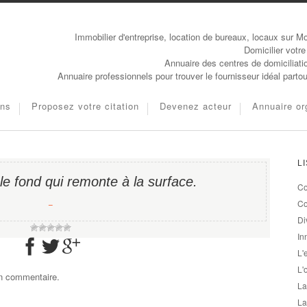
Immobilier d'entreprise, location de bureaux, locaux sur Mo
Domicilier votre
Annuaire des centres de domiciliati
Annuaire professionnels pour trouver le fournisseur idéal parto
ons
Proposez votre citation
Devenez acteur
Annuaire or
L
le fond qui remonte à la surface.
Co
−
Co
Di
In
L'
L'
un commentaire.
La
La