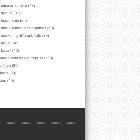
 mise en oeuvre
(43)
 qualité
(31)
 leadership
(55)
 management des hommes
(60)
 marketing et la publicité
(39)
 projet
(32)
 travail
(46)
nagement des entreprises
(39)
ratégie
(89)
leurs
(83)
sion
(49)