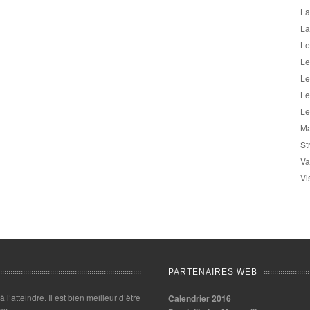
La
La
Le
Le
Le
Le
Le
Ma
St
Va
Vi
PARTENAIRES WEB
 à l’atteindre. Il est bien meilleur d’être
Calendrier 2016
es