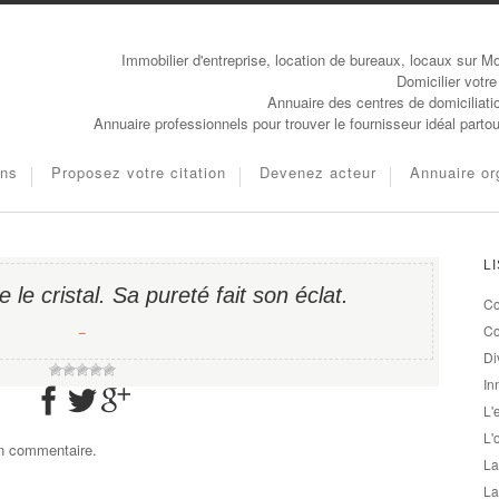
Immobilier d'entreprise, location de bureaux, locaux sur Mo
Domicilier votre
Annuaire des centres de domiciliati
Annuaire professionnels pour trouver le fournisseur idéal parto
ons
Proposez votre citation
Devenez acteur
Annuaire or
L
le cristal. Sa pureté fait son éclat.
Co
−
Co
Di
In
L'
L'
un commentaire.
La
La