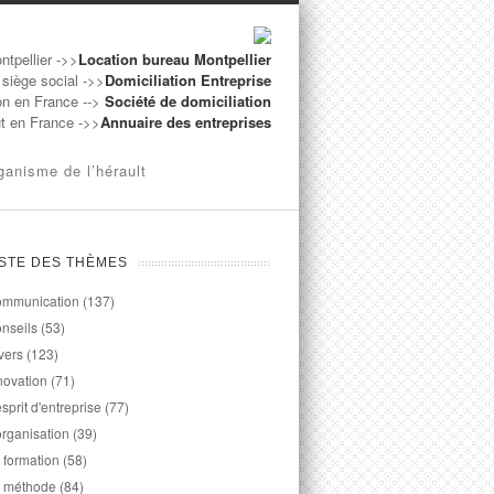
ntpellier ->>
Location bureau Montpellier
 siège social ->>
Domiciliation Entreprise
on en France -->
Société de domiciliation
ut en France ->>
Annuaire des entreprises
ganisme de l’hérault
ISTE DES THÈMES
mmunication
(137)
nseils
(53)
vers
(123)
novation
(71)
esprit d'entreprise
(77)
organisation
(39)
 formation
(58)
 méthode
(84)