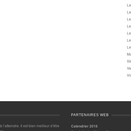
La
La
Le
Le
Le
Le
Le
Ma
St
Va
Vi
PARTENAIRES WEB
 à l’atteindre. Il est bien meilleur d’être
Calendrier 2016
es