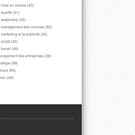
 mise en oeuvre
(43)
 qualité
(31)
 leadership
(55)
 management des hommes
(60)
 marketing et la publicité
(39)
 projet
(32)
 travail
(46)
nagement des entreprises
(39)
ratégie
(89)
leurs
(83)
sion
(49)