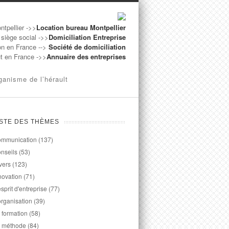
ntpellier ->>
Location bureau Montpellier
 siège social ->>
Domiciliation Entreprise
on en France -->
Société de domiciliation
ut en France ->>
Annuaire des entreprises
ganisme de l’hérault
ISTE DES THÈMES
mmunication
(137)
nseils
(53)
vers
(123)
novation
(71)
esprit d'entreprise
(77)
organisation
(39)
 formation
(58)
 méthode
(84)