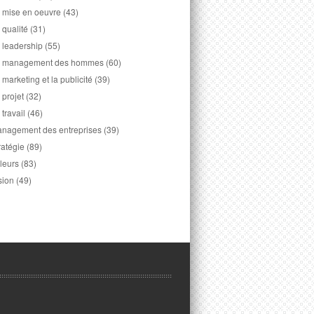
 mise en oeuvre
(43)
 qualité
(31)
 leadership
(55)
 management des hommes
(60)
 marketing et la publicité
(39)
 projet
(32)
 travail
(46)
nagement des entreprises
(39)
ratégie
(89)
leurs
(83)
sion
(49)