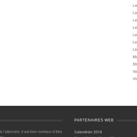
La
La
Le
Le
Le
Le
Le
Ma
St
Va
Vi
PARTENAIRES WEB
 à l’atteindre. Il est bien meilleur d’être
Calendrier 2016
es