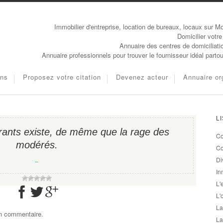
Immobilier d'entreprise, location de bureaux, locaux sur Mo
Domicilier votre
Annuaire des centres de domiciliati
Annuaire professionnels pour trouver le fournisseur idéal parto
ons
Proposez votre citation
Devenez acteur
Annuaire or
L
érants existe, de même que la rage des
Co
modérés.
Co
Di
−
In
L'
L'
La
un commentaire.
La