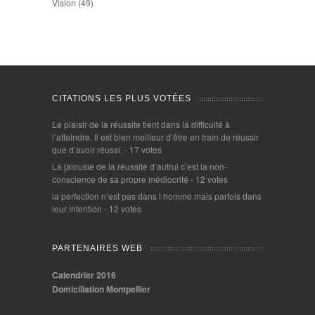
Vision
(49)
CITATIONS LES PLUS VOTÉES
Le plaisir de la réussite tient dans la difficulté à
l’atteindre. Il est bien meilleur d’être en train de réussir
que d’avoir réussi.
- 17 votes
La jalousie de la réussite d’autrui c’est la non-
conscience de sa propre médiocrité
- 12 votes
la perfection n’est pas dans l homme mais parfois dans
leur intention
- 12 votes
PARTENAIRES WEB
Calendrier 2016
Domiciliation Montpellier