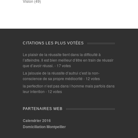
Vision
(49)
CITATIONS LES PLUS VOTÉES
Le plaisir de la réussite tient dans la difficulté à
l’atteindre. Il est bien meilleur d’être en train de réussir
que d’avoir réussi.
- 17 votes
La jalousie de la réussite d’autrui c’est la non-
conscience de sa propre médiocrité
- 12 votes
la perfection n’est pas dans l homme mais parfois dans
leur intention
- 12 votes
PARTENAIRES WEB
Calendrier 2016
Domiciliation Montpellier