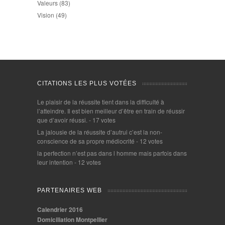
Valeurs
(83)
Vision
(49)
CITATIONS LES PLUS VOTÉES
Le plaisir de la réussite tient dans la difficulté à
l’atteindre. Il est bien meilleur d’être en train de réussir
que d’avoir réussi.
- 17 votes
La jalousie de la réussite d’autrui c’est la non-
conscience de sa propre médiocrité
- 12 votes
la perfection n’est pas dans l homme mais parfois dans
leur intention
- 12 votes
PARTENAIRES WEB
Calendrier 2016
Domiciliation Montpellier