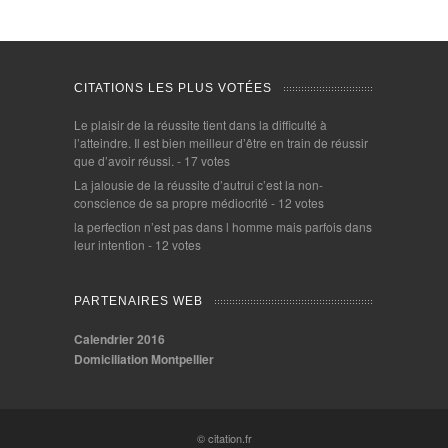
CITATIONS LES PLUS VOTÉES
Le plaisir de la réussite tient dans la difficulté à
l’atteindre. Il est bien meilleur d’être en train de réussir
que d’avoir réussi.
- 17 votes
La jalousie de la réussite d’autrui c’est la non-
conscience de sa propre médiocrité
- 12 votes
la perfection n’est pas dans l homme mais parfois dans
leur intention
- 12 votes
PARTENAIRES WEB
Calendrier 2016
Domiciliation Montpellier
© citation.fr