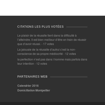
CITATIONS LES PLUS VOTÉES
Le plaisir de la réussite tient dans la difficulté à
l’atteindre. Il est bien meilleur d’être en train de réussir
que d’avoir réussi.
- 17 votes
La jalousie de la réussite d’autrui c’est la non-
conscience de sa propre médiocrité
- 12 votes
la perfection n’est pas dans l homme mais parfois dans
leur intention
- 12 votes
PARTENAIRES WEB
Calendrier 2016
Domiciliation Montpellier