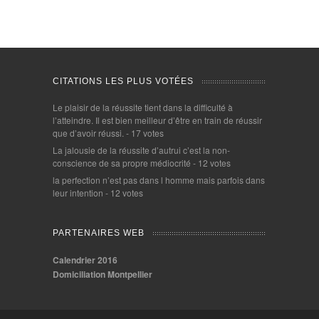
CITATIONS LES PLUS VOTÉES
Le plaisir de la réussite tient dans la difficulté à
l’atteindre. Il est bien meilleur d’être en train de réussir
que d’avoir réussi.
- 17 votes
La jalousie de la réussite d’autrui c’est la non-
conscience de sa propre médiocrité
- 12 votes
la perfection n’est pas dans l homme mais parfois dans
leur intention
- 12 votes
PARTENAIRES WEB
Calendrier 2016
Domiciliation Montpellier