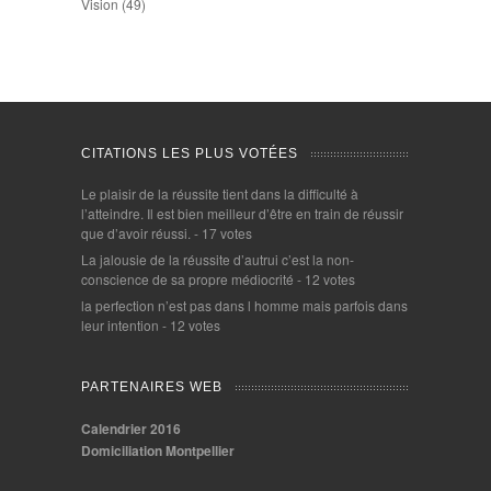
Vision
(49)
CITATIONS LES PLUS VOTÉES
Le plaisir de la réussite tient dans la difficulté à
l’atteindre. Il est bien meilleur d’être en train de réussir
que d’avoir réussi.
- 17 votes
La jalousie de la réussite d’autrui c’est la non-
conscience de sa propre médiocrité
- 12 votes
la perfection n’est pas dans l homme mais parfois dans
leur intention
- 12 votes
PARTENAIRES WEB
Calendrier 2016
Domiciliation Montpellier