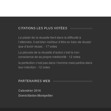
CITATIONS LES PLUS VOTÉES
Le plaisir de la réussite tient dans la difficulté à
l’atteindre. Il est bien meilleur d’être en train de réussir
que d’avoir réussi.
- 17 votes
La jalousie de la réussite d’autrui c’est la non-
conscience de sa propre médiocrité
- 12 votes
la perfection n’est pas dans l homme mais parfois dans
leur intention
- 12 votes
PARTENAIRES WEB
Calendrier 2016
Domiciliation Montpellier