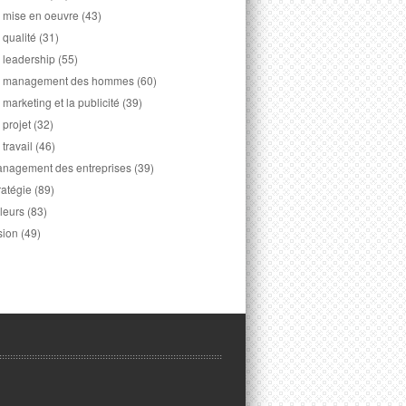
 mise en oeuvre
(43)
 qualité
(31)
 leadership
(55)
 management des hommes
(60)
 marketing et la publicité
(39)
 projet
(32)
 travail
(46)
nagement des entreprises
(39)
ratégie
(89)
leurs
(83)
sion
(49)