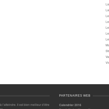
La
La
Le
Le
Le
Le
Le
Ma
St
Va
Vi
PARTENAIRES WEB
 à l’atteindre. Il est bien meilleur d’être
Calendrier 2016
es