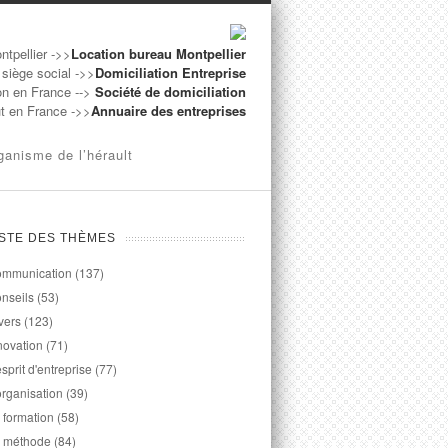
ntpellier ->>
Location bureau Montpellier
 siège social ->>
Domiciliation Entreprise
on en France -->
Société de domiciliation
ut en France ->>
Annuaire des entreprises
ganisme de l’hérault
ISTE DES THÈMES
mmunication
(137)
nseils
(53)
vers
(123)
novation
(71)
esprit d'entreprise
(77)
organisation
(39)
 formation
(58)
 méthode
(84)