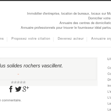
Immobilier d'entreprise, location de bureaux, locaux sur Mo
Domicilier votre
Annuaire des centres de domiciliati
Annuaire professionnels pour trouver le fournisseur idéal parto
ons
Proposez votre citation
Devenez acteur
Annuaire or
L
s solides rochers vascillent.
Co
−
Co
Di
In
L'
L'
un commentaire.
La
La