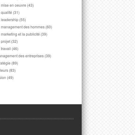
 mise en oeuvre
(43)
 qualité
(31)
 leadership
(55)
 management des hommes
(60)
 marketing et la publicité
(39)
 projet
(32)
 travail
(46)
nagement des entreprises
(39)
ratégie
(89)
leurs
(83)
sion
(49)