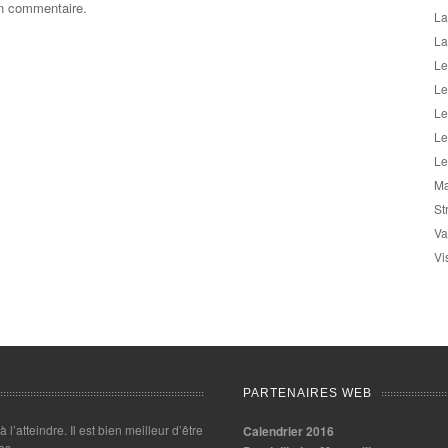
un commentaire.
La
La
Le
Le
Le
Le
Le
Ma
St
Va
Vi
PARTENAIRES WEB
 à l’atteindre. Il est bien meilleur d’être
Calendrier 2016
es