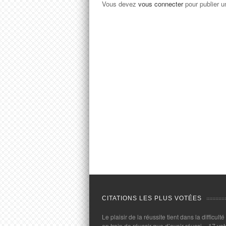
Vous devez
vous connecter
pour publier 
CITATIONS LES PLUS VOTÉES
Le plaisir de la réussite tient dans la difficulté
en train de réussir que d’avoir réussi.
- 17 vot