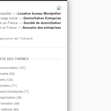
ntpellier ->>
Location bureau Montpellier
 siège social ->>
Domiciliation Entreprise
on en France -->
Société de domiciliation
ut en France ->>
Annuaire des entreprises
ganisme de l’hérault
ISTE DES THÈMES
mmunication
(137)
nseils
(53)
vers
(123)
novation
(71)
esprit d'entreprise
(77)
organisation
(39)
 formation
(58)
 méthode
(84)