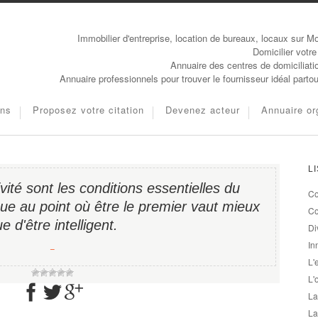
Immobilier d'entreprise, location de bureaux, locaux sur Mo
Domicilier votre
Annuaire des centres de domiciliati
Annuaire professionnels pour trouver le fournisseur idéal parto
ons
Proposez votre citation
Devenez acteur
Annuaire or
L
ivité sont les conditions essentielles du
Co
ue au point où être le premier vaut mieux
Co
e d'être intelligent.
Di
In
−
L'
L'
La
La