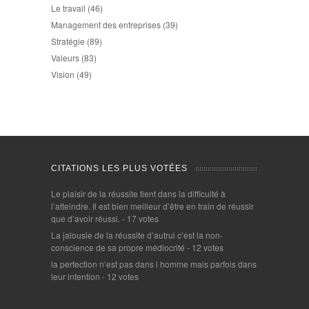
Le travail
(46)
Management des entreprises
(39)
Stratégie
(89)
Valeurs
(83)
Vision
(49)
CITATIONS LES PLUS VOTÉES
Le plaisir de la réussite tient dans la difficulté à
l’atteindre. Il est bien meilleur d’être en train de réussir
que d’avoir réussi.
- 17 votes
La jalousie de la réussite d’autrui c’est la non-
conscience de sa propre médiocrité
- 12 votes
la perfection n’est pas dans l homme mais parfois dans
leur intention
- 12 votes