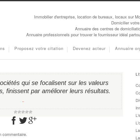
Immobilier d'entreprise, location de bureaux, locaux sur Mo
Domicilier votre
Annuaire des centres de domiciliati
Annuaire professionnels pour trouver le fournisseur idéal parto
ons
Proposez votre citation
Devenez acteur
Annuaire or
L
ciétés qui se focalisent sur les valeurs
Co
s, finissent par améliorer leurs résultats.
Co
Di
−
In
L'
L'
La
un commentaire.
La