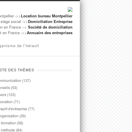
ntpellier ->>
Location bureau Montpellier
 siège social ->>
Domiciliation Entreprise
on en France -->
Société de domiciliation
ut en France ->>
Annuaire des entreprises
ganisme de l’hérault
ISTE DES THÈMES
mmunication
(137)
nseils
(53)
vers
(123)
novation
(71)
esprit d'entreprise
(77)
organisation
(39)
 formation
(58)
 méthode
(84)