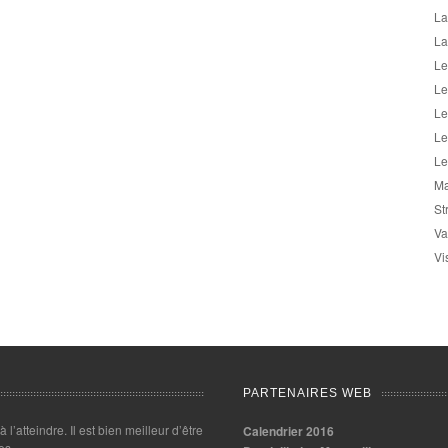
La
La
Le
Le
Le
Le
Le
Ma
St
Va
Vi
PARTENAIRES WEB
 à l’atteindre. Il est bien meilleur d’être
Calendrier 2016
es