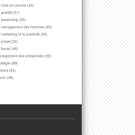
 mise en oeuvre
(43)
 qualité
(31)
 leadership
(55)
 management des hommes
(60)
 marketing et la publicité
(39)
 projet
(32)
 travail
(46)
nagement des entreprises
(39)
ratégie
(89)
leurs
(83)
sion
(49)