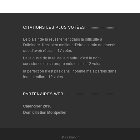
CITATIONS LES PLUS VOTÉES
Le plaisir de la réussite tient dans la difficulté à
l’atteindre. Il est bien meilleur d’être en train de réussir
que d’avoir réussi.
- 17 votes
La jalousie de la réussite d’autrui c’est la non-
conscience de sa propre médiocrité
- 12 votes
la perfection n’est pas dans l homme mais parfois dans
leur intention
- 12 votes
PARTENAIRES WEB
Calendrier 2016
Domiciliation Montpellier
© citation.fr