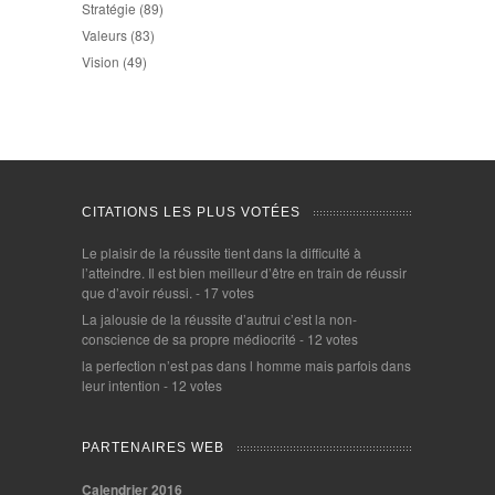
Stratégie
(89)
Valeurs
(83)
Vision
(49)
CITATIONS LES PLUS VOTÉES
Le plaisir de la réussite tient dans la difficulté à
l’atteindre. Il est bien meilleur d’être en train de réussir
que d’avoir réussi.
- 17 votes
La jalousie de la réussite d’autrui c’est la non-
conscience de sa propre médiocrité
- 12 votes
la perfection n’est pas dans l homme mais parfois dans
leur intention
- 12 votes
PARTENAIRES WEB
Calendrier 2016