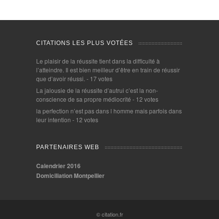
CITATIONS LES PLUS VOTÉES
Le plaisir de la réussite tient dans la difficulté à
l’atteindre. Il est bien meilleur d’être en train de réussir
que d’avoir réussi.
- 17 votes
La jalousie de la réussite d’autrui c’est la non-
conscience de sa propre médiocrité
- 12 votes
la perfection n’est pas dans l homme mais parfois dans
leur intention
- 12 votes
PARTENAIRES WEB
Calendrier 2016
Domiciliation Montpellier
© citation.fr